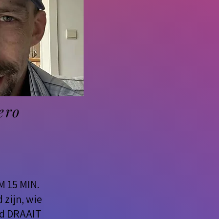
ero
M 15 MIN.
zijn, wie
ld DRAAIT