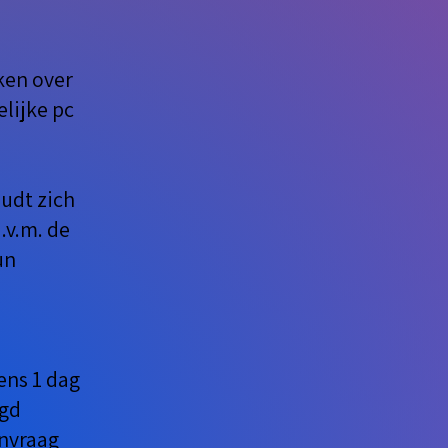
ken over
lijke pc
udt zich
.v.m. de
un
ens 1 dag
agd
anvraag