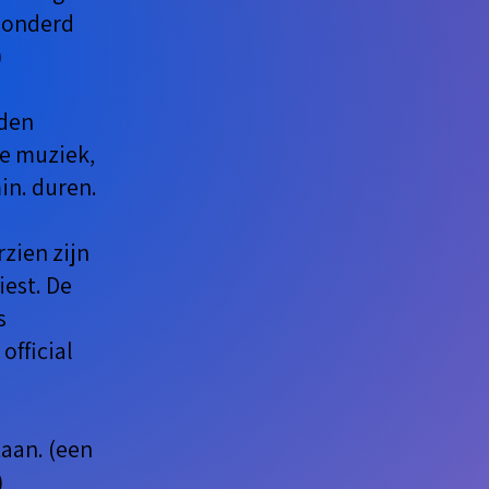
zonderd
)
rden
he muziek,
n. duren.
rzien zijn
iest. De
s
official
taan. (een
)