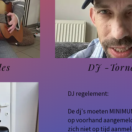
les
DJ -Torn
DJ regelement:
De dj's moeten MINIMU
op voorhand aangemeld 
zich niet op tijd aanme