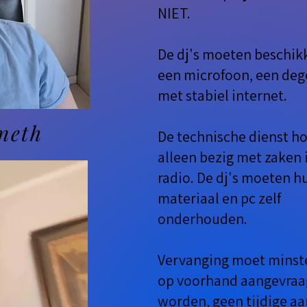
NIET.
De dj's moeten beschik
een microfoon, een dege
met stabiel internet.
neth
De technische dienst ho
alleen bezig met zaken i
radio. De dj's moeten h
materiaal en pc zelf
onderhouden.
Vervanging moet minst
op voorhand aangevra
worden, geen tijdige a