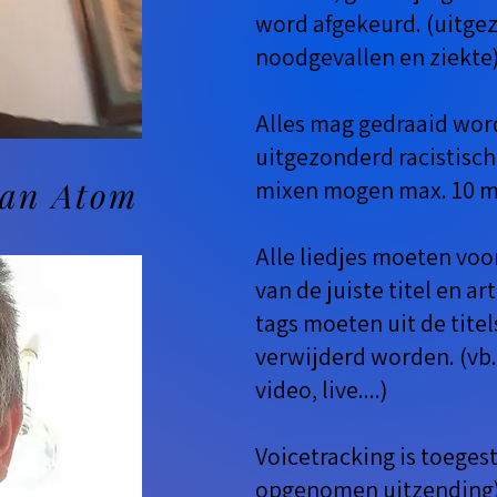
word afgekeurd. (uitge
noodgevallen en ziekte
Alles mag gedraaid wo
uitgezonderd racistisc
Van Atom
mixen mogen max. 10 mi
Alle liedjes moeten voo
van de juiste titel en art
tags moeten uit de titel
verwijderd worden. (vb. 
video, live....)
Voicetracking is toeges
opgenomen uitzending